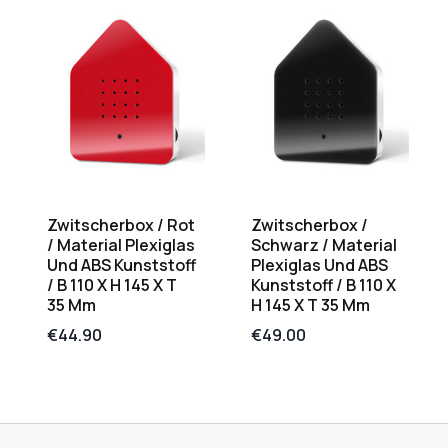
Zwitscherbox / Rot
Zwitscherbox /
/ Material Plexiglas
Schwarz / Material
Und ABS Kunststoff
Plexiglas Und ABS
/ B 110 X H 145 X T
Kunststoff / B 110 X
35 Mm
H 145 X T 35 Mm
€
44.90
€
49.00