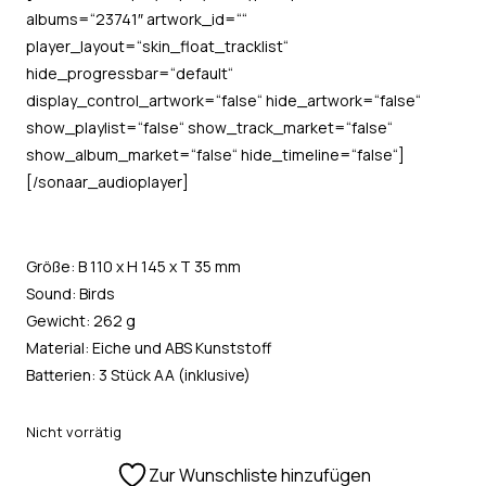
albums=“23741″ artwork_id=““
player_layout=“skin_float_tracklist“
hide_progressbar=“default“
display_control_artwork=“false“ hide_artwork=“false“
show_playlist=“false“ show_track_market=“false“
show_album_market=“false“ hide_timeline=“false“]
[/sonaar_audioplayer]
Größe: B 110 x H 145 x T 35 mm
Sound: Birds
Gewicht: 262 g
Material: Eiche und ABS Kunststoff
Batterien: 3 Stück AA (inklusive)
Nicht vorrätig
Zur Wunschliste hinzufügen