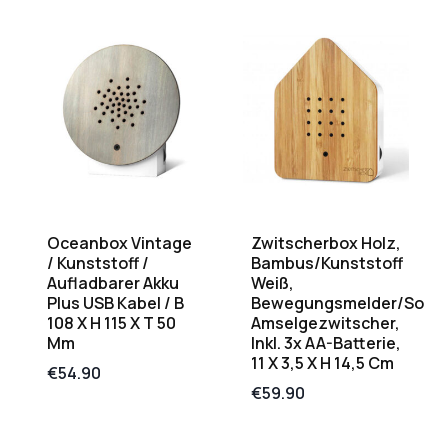
Oceanbox Vintage
Zwitscherbox Holz,
/ Kunststoff /
Bambus/Kunststoff
Aufladbarer Akku
Weiß,
Plus USB Kabel / B
Bewegungsmelder/Soun
108 X H 115 X T 50
Amselgezwitscher,
Mm
Inkl. 3x AA-Batterie,
11 X 3,5 X H 14,5 Cm
€
54.90
€
59.90