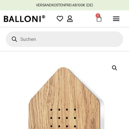
VERSANDKOSTENFREI AB 100€ (DE)
0