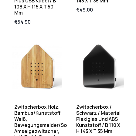
Plus USB Kabel / B
145 X T 35 Mm
108 X H 115 X T 50
€
49.00
Mm
€
54.90
Zwitscherbox Holz,
Zwitscherbox /
Bambus/Kunststoff
Schwarz / Material
Weiß,
Plexiglas Und ABS
Bewegungsmelder/Sound
Kunststoff / B 110 X
Amselgezwitscher,
H 145 X T 35 Mm