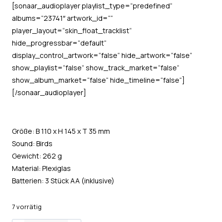
[sonaar_audioplayer playlist_type=“predefined“
albums=“23741″ artwork_id=““
player_layout=“skin_float_tracklist“
hide_progressbar=“default“
display_control_artwork=“false“ hide_artwork=“false“
show_playlist=“false“ show_track_market=“false“
show_album_market=“false“ hide_timeline=“false“]
[/sonaar_audioplayer]
Größe: B 110 x H 145 x T 35 mm
Sound: Birds
Gewicht: 262 g
Material: Plexiglas
Batterien: 3 Stück AA (inklusive)
7 vorrätig