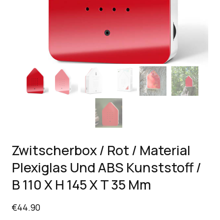
Zwitscherbox / Rot / Material
Plexiglas Und ABS Kunststoff /
B 110 X H 145 X T 35 Mm
€
44.90