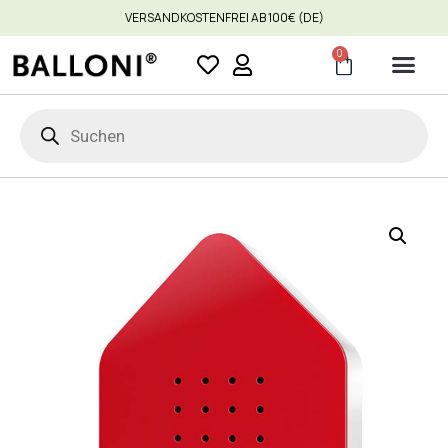
VERSANDKOSTENFREI AB 100€ (DE)
0