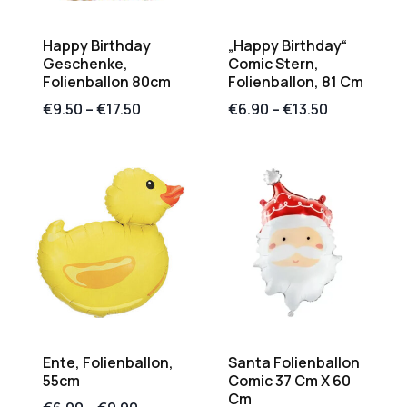
Happy Birthday
„Happy Birthday“
Geschenke,
Comic Stern,
Folienballon 80cm
Folienballon, 81 Cm
€
9.50
–
€
17.50
€
6.90
–
€
13.50
Ente, Folienballon,
Santa Folienballon
55cm
Comic 37 Cm X 60
Cm