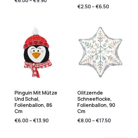
€
6.00
–
€
9.90
€
2.50
–
€
6.50
Pinguin Mit Mütze
Glitzernde
Und Schal,
Schneeflocke,
Folienballon, 86
Folienballon, 90
Cm
Cm
€
6.00
–
€
13.90
€
8.00
–
€
17.50