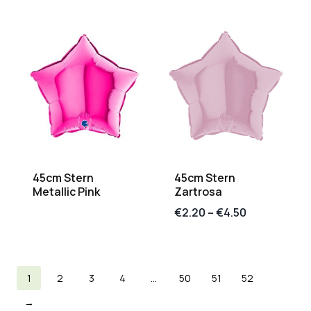
45cm Stern
45cm Stern
Metallic Pink
Zartrosa
€
2.20
–
€
4.50
1
2
3
4
…
50
51
52
→