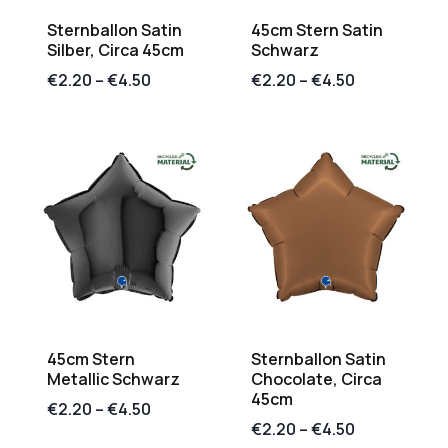
Sternballon Satin
45cm Stern Satin
Silber, Circa 45cm
Schwarz
€
2.20
–
€
4.50
€
2.20
–
€
4.50
45cm Stern
Sternballon Satin
Metallic Schwarz
Chocolate, Circa
45cm
€
2.20
–
€
4.50
€
2.20
–
€
4.50