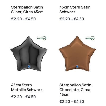
Sternballon Satin
45cm Stern Satin
Silber, Circa 45cm
Schwarz
€
2.20
–
€
4.50
€
2.20
–
€
4.50
45cm Stern
Sternballon Satin
Metallic Schwarz
Chocolate, Circa
45cm
€
2.20
–
€
4.50
€
2.20
–
€
4.50