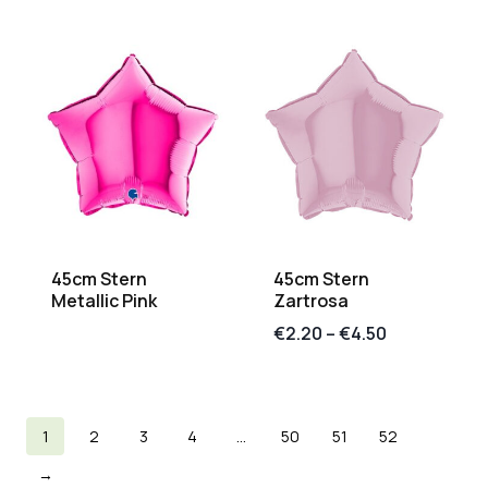
45cm Stern
45cm Stern
Metallic Pink
Zartrosa
€
2.20
–
€
4.50
1
2
3
4
…
50
51
52
→