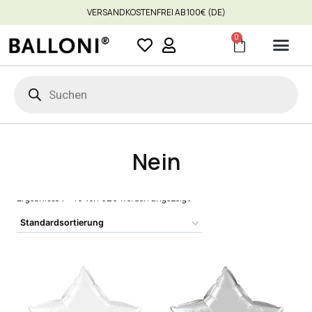
VERSANDKOSTENFREI AB 100€ (DE)
0
Nein
Ergebnisse 1 – 16 von 826 werden angezeigt