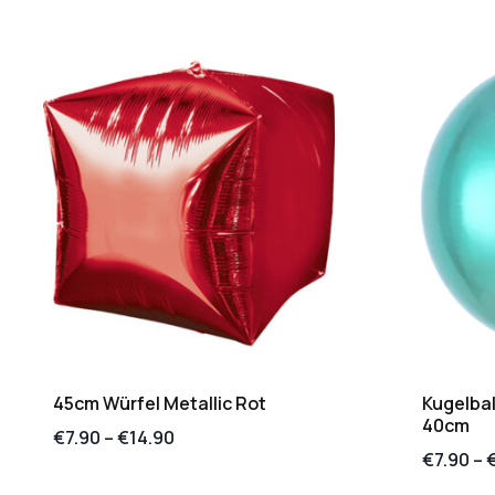
45cm Würfel Metallic Rot
Kugelbal
40cm
€
7.90
–
€
14.90
€
7.90
–