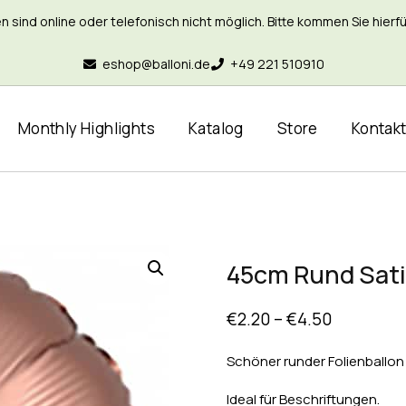
nd online oder telefonisch nicht möglich. Bitte kommen Sie hierfür 
eshop@balloni.de
+49 221 510910
Monthly Highlights
Katalog
Store
Kontak
45cm Rund Sati
€
2.20
–
€
4.50
Schöner runder Folienballon 
Ideal für Beschriftungen.