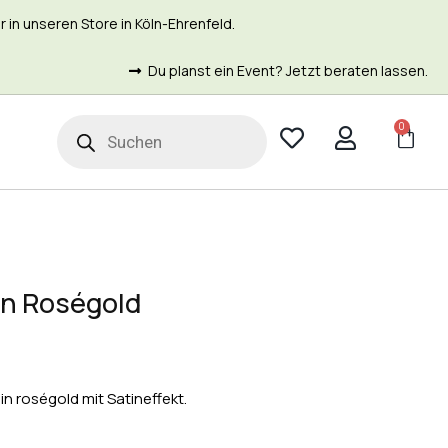
in unseren Store in Köln-Ehrenfeld.
Du planst ein Event? Jetzt beraten lassen.
0
t
n Roségold
in roségold mit Satineffekt
.