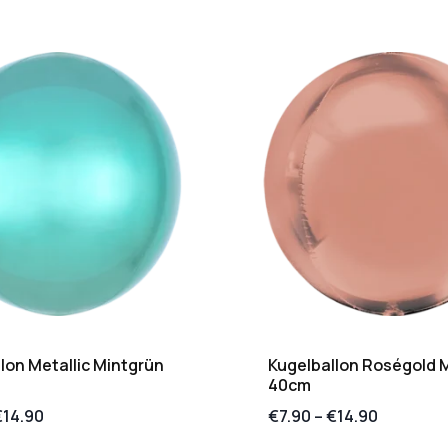
lon Metallic Mintgrün
Kugelballon Roségold M
40cm
€
14.90
€
7.90
–
€
14.90