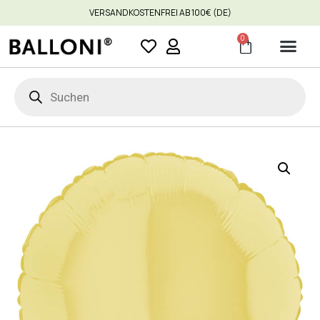
VERSANDKOSTENFREI AB 100€ (DE)
0