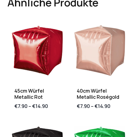
Ähnliche Produkte
45cm Würfel
40cm Würfel
Metallic Rot
Metallic Roségold
€
7.90
–
€
14.90
€
7.90
–
€
14.90