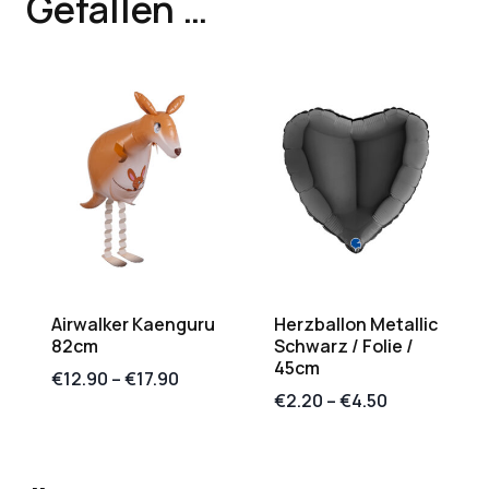
Gefallen …
Airwalker Kaenguru
Herzballon Metallic
82cm
Schwarz / Folie /
45cm
€
12.90
–
€
17.90
€
2.20
–
€
4.50