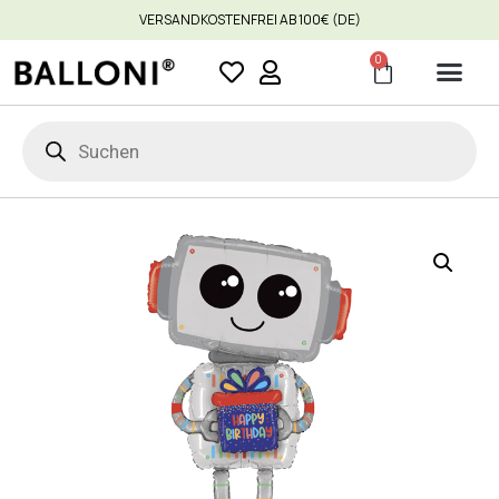
VERSANDKOSTENFREI AB 100€ (DE)
0