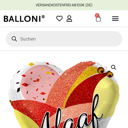
VERSANDKOSTENFREI AB 100€ (DE)
0