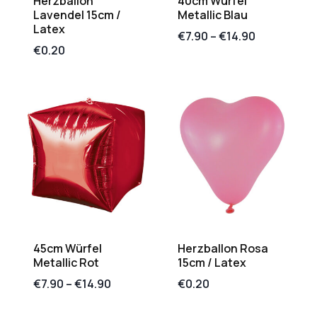
Herzballon
40cm Würfel
Lavendel 15cm /
Metallic Blau
Latex
€
7.90
–
€
14.90
€
0.20
45cm Würfel
Herzballon Rosa
Metallic Rot
15cm / Latex
€
7.90
–
€
14.90
€
0.20