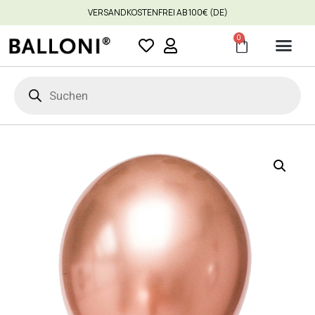
VERSANDKOSTENFREI AB 100€ (DE)
0