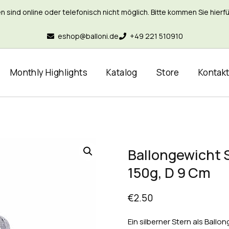
nd online oder telefonisch nicht möglich. Bitte kommen Sie hierfür 
eshop@balloni.de
+49 221 510910
Monthly Highlights
Katalog
Store
Kontak
Ballongewicht S
150g, D 9 Cm
€
2.50
Ein silberner Stern als Ballo