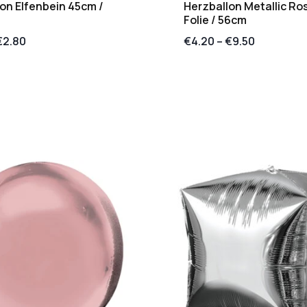
on Elfenbein 45cm /
Herzballon Metallic Ro
Folie / 56cm
€
2.80
€
4.20
–
€
9.50