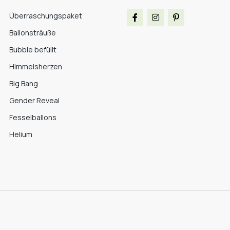
Überraschungspaket
Ballonsträuße
Bubble befüllt
Himmelsherzen
Big Bang
Gender Reveal
Fesselballons
Helium