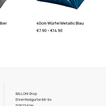
lber
40cm Würfel Metallic Blau
€
7.90
–
€
14.90
BALLONI Shop
Ehrenfeldgürtel 88-94
50823 Köln