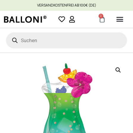
VERSANDKOSTENFREI AB 100€ (DE)
0