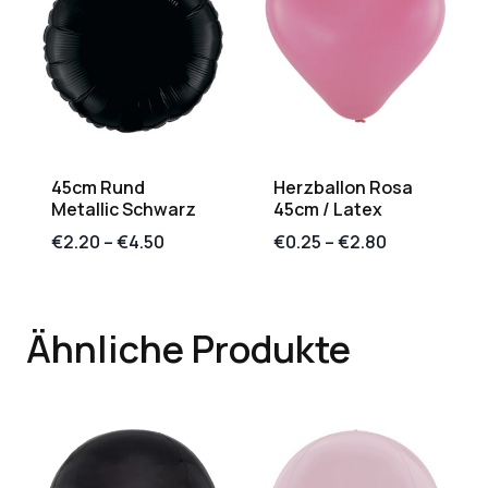
45cm Rund
Herzballon Rosa
Metallic Schwarz
45cm / Latex
€
2.20
–
€
4.50
€
0.25
–
€
2.80
Ähnliche Produkte