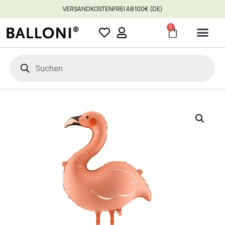
VERSANDKOSTENFREI AB 100€ (DE)
0