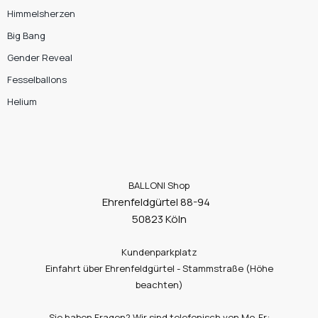
Himmelsherzen
Big Bang
Gender Reveal
Fesselballons
Helium
BALLONI Shop
Ehrenfeldgürtel 88-94
50823 Köln
Kundenparkplatz
Einfahrt über Ehrenfeldgürtel - Stammstraße (Höhe
beachten)
Sie haben Fragen? Wir sind telefonisch von Mo-Fr: