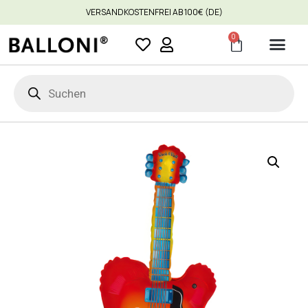
VERSANDKOSTENFREI AB 100€ (DE)
0