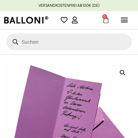
VERSANDKOSTENFREI AB 100€ (DE)
0