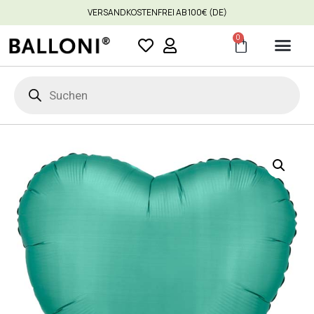
VERSANDKOSTENFREI AB 100€ (DE)
0