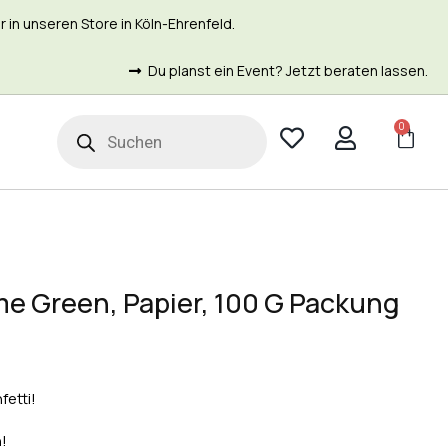
in unseren Store in Köln-Ehrenfeld.
Du planst ein Event? Jetzt beraten lassen.
0
t
ime Green, Papier, 100 G Packung
etti!
!