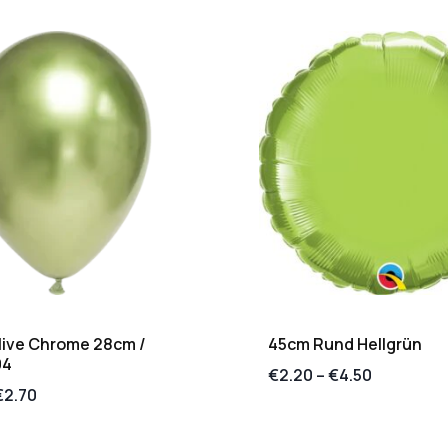
live Chrome 28cm /
45cm Rund Hellgrün
94
€
2.20
–
€
4.50
€
2.70