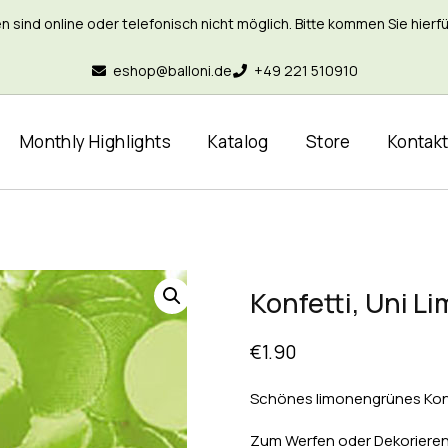
nd online oder telefonisch nicht möglich. Bitte kommen Sie hierfür 
eshop@balloni.de
+49 221 510910
Monthly Highlights
Katalog
Store
Kontak
Konfetti, Uni L
€
1.90
Schönes limonengrünes Konf
Zum Werfen oder Dekorieren