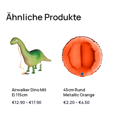
Ähnliche Produkte
Airwalker Dino Mit
45cm Rund
Ei 115cm
Metallic Orange
€
12.90
–
€
17.90
€
2.20
–
€
4.50