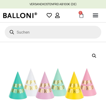
VERSANDKOSTENFREI AB 100€ (DE)
0