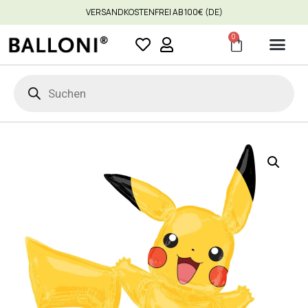
VERSANDKOSTENFREI AB 100€ (DE)
0