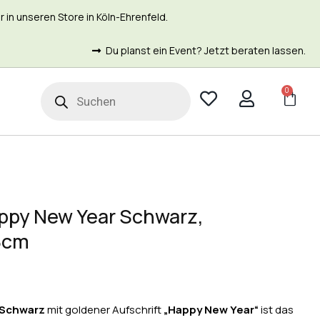
in unseren Store in Köln-Ehrenfeld.
Du planst ein Event? Jetzt beraten lassen.
0
t
ppy New Year Schwarz,
88cm
 Schwarz
mit goldener Aufschrift
„Happy New Year“
ist das