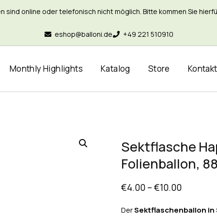
nd online oder telefonisch nicht möglich. Bitte kommen Sie hierfür 
eshop@balloni.de
+49 221 510910
Monthly Highlights
Katalog
Store
Kontak
Sektflasche Ha
Folienballon, 
€
4.00
–
€
10.00
Der
Sektflaschenballon in