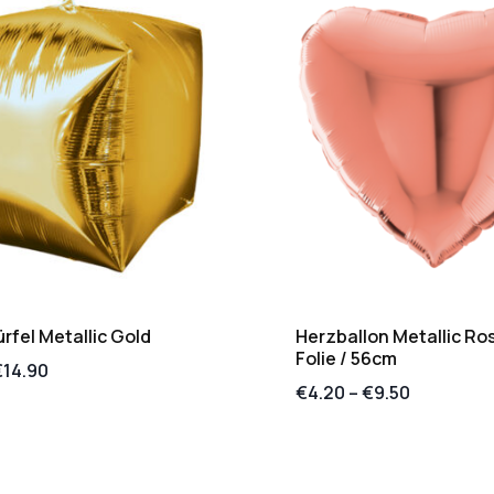
fel Metallic Gold
Herzballon Metallic Ro
Folie / 56cm
€
14.90
€
4.20
–
€
9.50