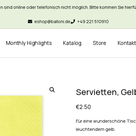
nd online oder telefonisch nicht möglich. Bitte kommen Sie hierfür 
eshop@balloni.de
+49 221 510910
Monthly Highlights
Katalog
Store
Kontak
Servietten, Gelb
€
2.50
Für eine wunderschöne Tisch
leuchtendem gelb.