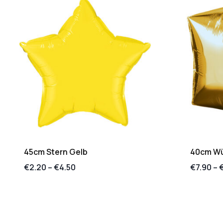
45cm Stern Gelb
40cm Wür
€
2.20
–
€
4.50
€
7.90
–