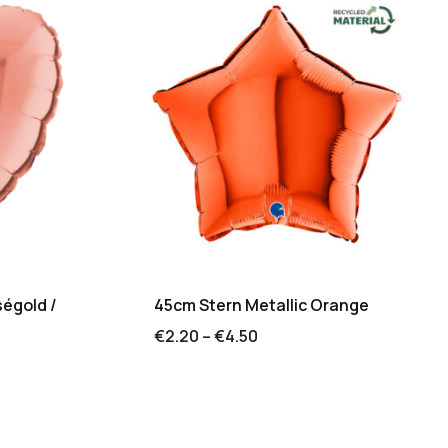
ségold /
45cm Stern Metallic Orange
€
2.20
–
€
4.50