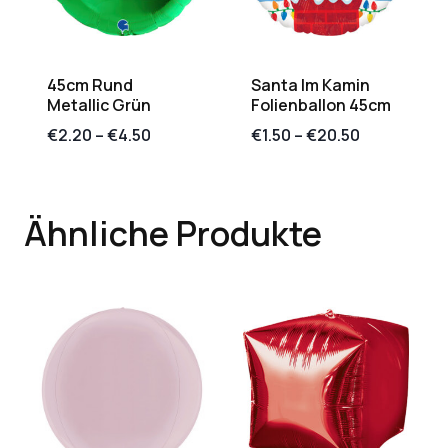
45cm Rund
Santa Im Kamin
Metallic Grün
Folienballon 45cm
€
2.20
–
€
4.50
€
1.50
–
€
20.50
Ähnliche Produkte