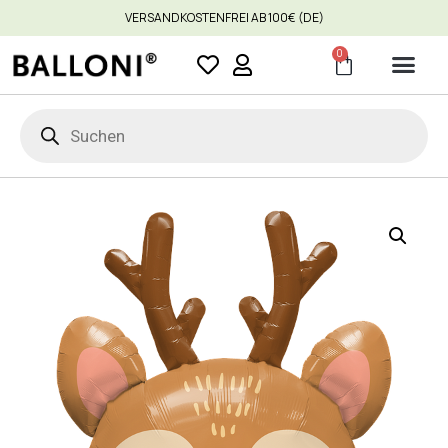
VERSANDKOSTENFREI AB 100€ (DE)
0