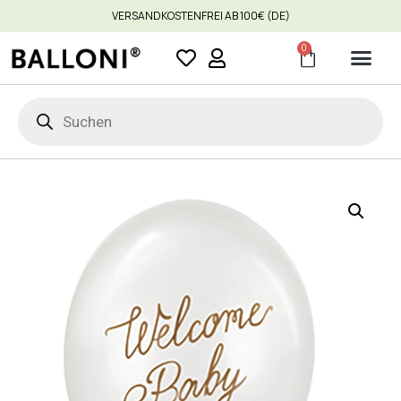
VERSANDKOSTENFREI AB 100€ (DE)
0