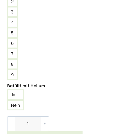
2
3
4
5
6
7
8
9
Befüllt mit Helium
Ja
Nein