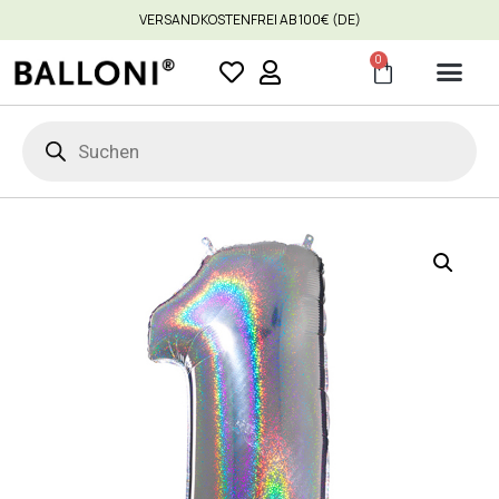
VERSANDKOSTENFREI AB 100€ (DE)
0