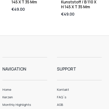
145 X T 35 Mm
Kunststoff / B 110 X
H 145 X T 35 Mm
€
49.00
€
49.00
NAVIGATION
SUPPORT
Home
Kontakt
Kerzen
FAQ´s
Monthly Highlights
AGB