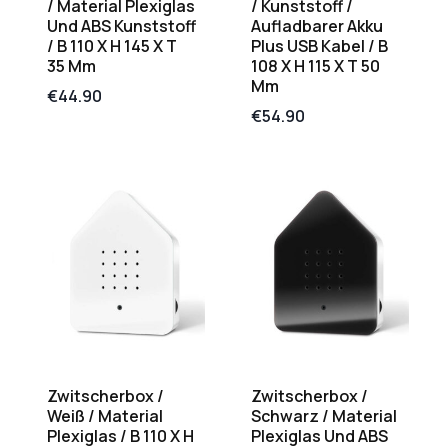
/ Material Plexiglas
/ Kunststoff /
Und ABS Kunststoff
Aufladbarer Akku
/ B 110 X H 145 X T
Plus USB Kabel / B
35 Mm
108 X H 115 X T 50
Mm
€
44.90
€
54.90
Zwitscherbox /
Zwitscherbox /
Weiß / Material
Schwarz / Material
Plexiglas / B 110 X H
Plexiglas Und ABS