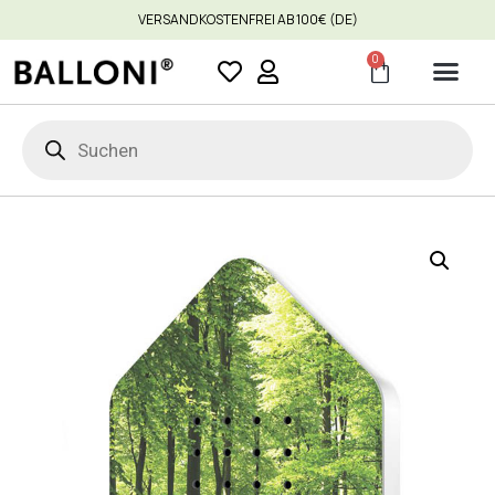
VERSANDKOSTENFREI AB 100€ (DE)
0