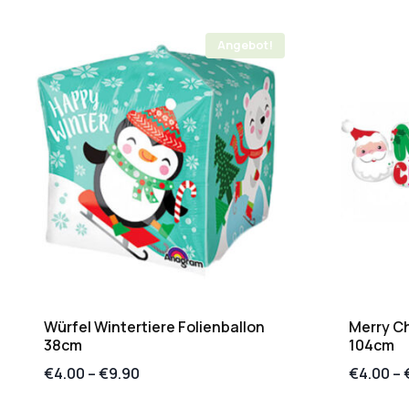
Angebot!
Würfel Wintertiere Folienballon
Merry Ch
38cm
104cm
€
4.00
–
€
9.90
€
4.00
–