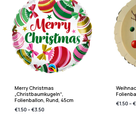
Merry Christmas
Weihnac
„Christbaumkugeln“,
Folienba
Folienballon, Rund, 45cm
€
1.50
–
€
€
1.50
–
€
3.50