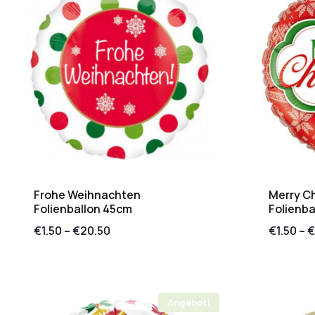
Frohe Weihnachten
Merry Ch
Folienballon 45cm
Folienba
€
1.50
–
€
20.50
€
1.50
–
€
Angebot!