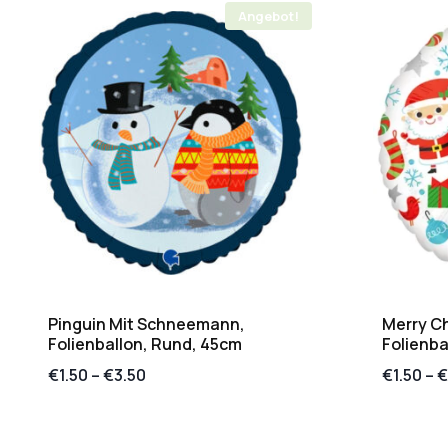
Angebot!
Pinguin Mit Schneemann,
Merry C
Folienballon, Rund, 45cm
Folienba
€
1.50
–
€
3.50
€
1.50
–
€