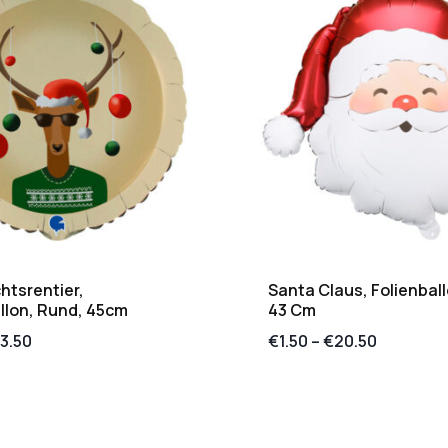
htsrentier,
Santa Claus, Folienball
llon, Rund, 45cm
43 Cm
3.50
€
1.50
–
€
20.50