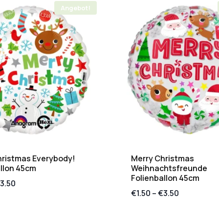
Angebot!
hristmas Everybody!
Merry Christmas
llon 45cm
Weihnachtsfreunde
Folienballon 45cm
3.50
€
1.50
–
€
3.50