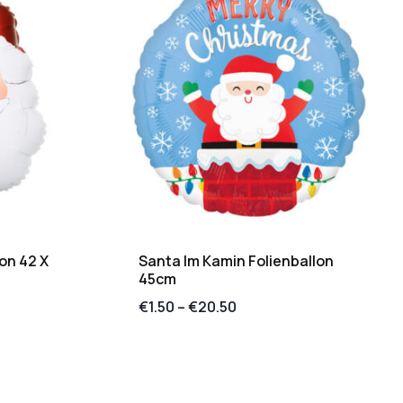
on 42 X
Santa Im Kamin Folienballon
45cm
€
1.50
–
€
20.50