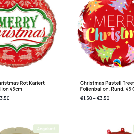
ristmas Rot Kariert
Christmas Pastell Tree
llon 45cm
Folienballon, Rund, 45
3.50
€
1.50
–
€
3.50
Angebot!