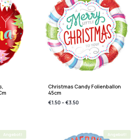
s,
Christmas Candy Folienballon
 Cm
45cm
€
1.50
–
€
3.50
Angebot!
Angebot!