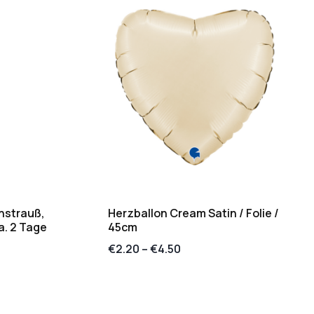
nstrauß,
Herzballon Cream Satin / Folie /
a. 2 Tage
45cm
€
2.20
–
€
4.50