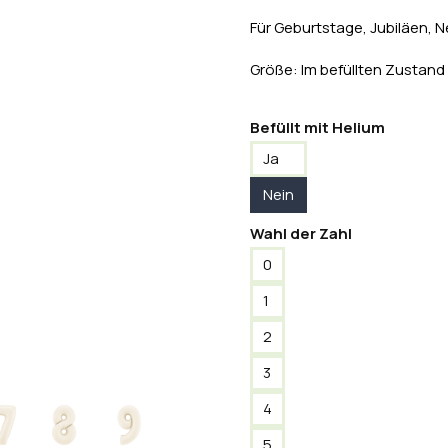
Für Geburtstage, Jubiläen, 
Größe: Im befüllten Zustand
Befüllt mit Helium
Ja
Nein
Wahl der Zahl
0
1
2
3
4
5