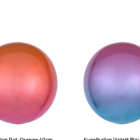
llon Rot-Orange 40cm
Kugelballon Violett Bl