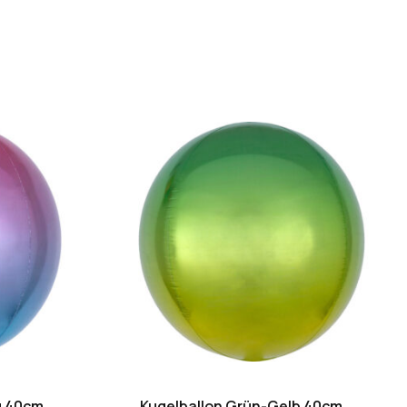
au 40cm
Kugelballon Grün-Gelb 40cm