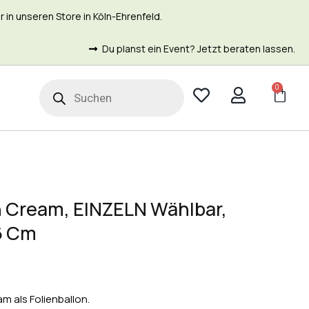
in unseren Store in Köln-Ehrenfeld.
Du planst ein Event? Jetzt beraten lassen.
0
t
in Cream, EINZELN Wählbar,
66 Cm
am als Folienballon.