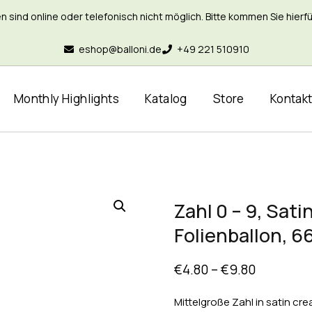
nd online oder telefonisch nicht möglich. Bitte kommen Sie hierfür 
eshop@balloni.de
+49 221 510910
Monthly Highlights
Katalog
Store
Kontak
Zahl 0 – 9, Sat
Folienballon, 
€
4.80
–
€
9.80
Mittelgroße Zahl in satin cre